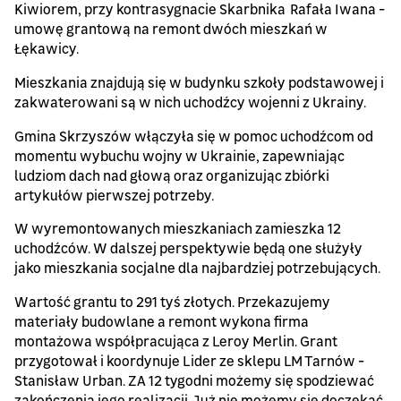
Kiwiorem, przy kontrasygnacie Skarbnika Rafała Iwana -
umowę grantową na remont dwóch mieszkań w
Łękawicy.
Mieszkania znajdują się w budynku szkoły podstawowej i
zakwaterowani są w nich uchodźcy wojenni z Ukrainy.
Gmina Skrzyszów włączyła się w pomoc uchodźcom od
momentu wybuchu wojny w Ukrainie, zapewniając
ludziom dach nad głową oraz organizując zbiórki
artykułów pierwszej potrzeby.
W wyremontowanych mieszkaniach zamieszka 12
uchodźców. W dalszej perspektywie będą one służyły
jako mieszkania socjalne dla najbardziej potrzebujących.
Wartość grantu to 291 tyś złotych. Przekazujemy
materiały budowlane a remont wykona firma
montażowa współpracująca z Leroy Merlin. Grant
przygotował i koordynuje Lider ze sklepu LM Tarnów -
Stanisław Urban. ZA 12 tygodni możemy się spodziewać
zakończenia jego realizacji. Już nie możemy się doczekać