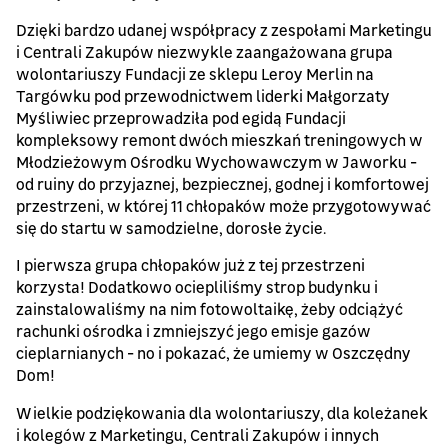
Dzięki bardzo udanej współpracy z zespołami Marketingu
i Centrali Zakupów niezwykle zaangażowana grupa
wolontariuszy Fundacji ze sklepu Leroy Merlin na
Targówku pod przewodnictwem liderki Małgorzaty
Myśliwiec przeprowadziła pod egidą Fundacji
kompleksowy remont dwóch mieszkań treningowych w
Młodzieżowym Ośrodku Wychowawczym w Jaworku -
od ruiny do przyjaznej, bezpiecznej, godnej i komfortowej
przestrzeni, w której 11 chłopaków może przygotowywać
się do startu w samodzielne, dorosłe życie.
I pierwsza grupa chłopaków już z tej przestrzeni
korzysta! Dodatkowo ociepliliśmy strop budynku i
zainstalowaliśmy na nim fotowoltaikę, żeby odciążyć
rachunki ośrodka i zmniejszyć jego emisje gazów
cieplarnianych - no i pokazać, że umiemy w Oszczędny
Dom!
Wielkie podziękowania dla wolontariuszy, dla koleżanek
i kolegów z Marketingu, Centrali Zakupów i innych