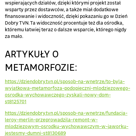
wspierających działów, dzięki którymi projekt został
wsparty przez dostawców, a także miał dodatkowe
finansowanie i widoczność, dzięki pokazaniu go w Dzień
Dobry TVN. Ta widoczność procentuje też dla ośrodka,
któremu łatwiej teraz o dalsze wsparcie, którego nigdy
za mało.
ARTYKUŁY O
METAMORFOZIE:
https://dziendobry.tvn.pl/sposob-na-wnetrze/to-byla-
wyjatkowa-metamorfoza-podopieczni-mlodziezowego-
osrodka-wychowawczego-zyskali-nowy-dom-
st8125701
https://dziendobry.tvn.pl/sposob-na-wnetrze/fundacja-
leroy-merlin-przeprowadzila-remont-w-
mlodziezowym-osrodku-wychowawczym-w-jaworku-
jestesmy-dumni-st8130689