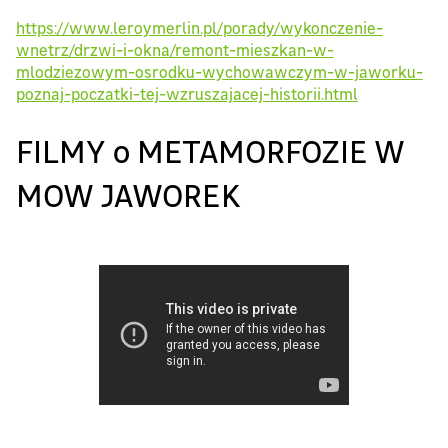
https://www.leroymerlin.pl/porady/wykonczenie-
wnetrz/drzwi-i-okna/remont-mieszkan-w-
mlodziezowym-osrodku-wychowawczym-w-jaworku-
poznaj-poczatki-tej-wzruszajacej-historii.html
FILMY o METAMORFOZIE W
MOW JAWOREK