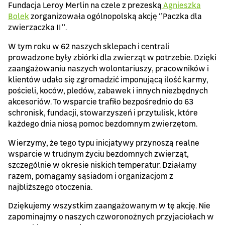
Fundacja Leroy Merlin na czele z prezeską
Agnieszka
Bolek
zorganizowała ogólnopolską akcję ‘’Paczka dla
zwierzaczka II’’.
W tym roku w 62 naszych sklepach i centrali
prowadzone były zbiórki dla zwierząt w potrzebie. Dzięki
zaangażowaniu naszych wolontariuszy, pracowników i
klientów udało się zgromadzić imponującą ilość karmy,
pościeli, koców, pledów, zabawek i innych niezbędnych
akcesoriów. To wsparcie trafiło bezpośrednio do 63
schronisk, fundacji, stowarzyszeń i przytulisk, które
każdego dnia niosą pomoc bezdomnym zwierzętom.
Wierzymy, że tego typu inicjatywy przynoszą realne
wsparcie w trudnym życiu bezdomnych zwierząt,
szczególnie w okresie niskich temperatur. Działamy
razem, pomagamy sąsiadom i organizacjom z
najbliższego otoczenia.
Dziękujemy wszystkim zaangażowanym w tę akcję. Nie
zapominajmy o naszych czworonożnych przyjaciołach w