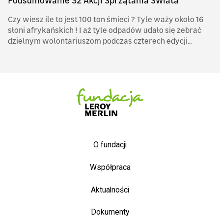
Podsumowanie 32 Akcji Sprzątania Świata
Czy wiesz ile to jest 100 ton śmieci ? Tyle waży około 16
słoni afrykańskich ! I aż tyle odpadów udało się zebrać
dzielnym wolontariuszom podczas czterech edycji
kampanii Zostań Bohaterem NASZEJ ZIEMI.
O fundacji
Współpraca
Aktualności
Dokumenty