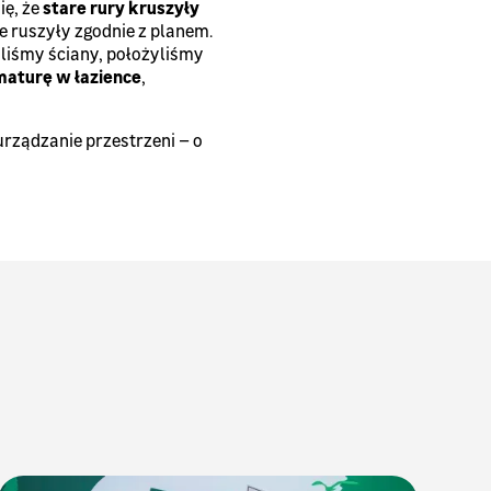
ię, że
stare rury kruszyły
e ruszyły zgodnie z planem.
liśmy ściany, położyliśmy
maturę w łazience
,
urządzanie przestrzeni – o