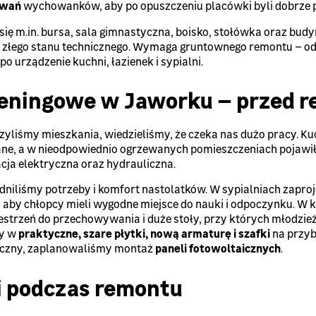
sowań
wychowanków, aby po opuszczeniu placówki byli dobrze p
się m.in. bursa, sala gimnastyczna, boisko, stołówka oraz bud
u złego stanu technicznego. Wymaga gruntownego remontu – od
 po urządzenie kuchni, łazienek i sypialni.
reningowe w Jaworku – przed 
zyliśmy mieszkania, wiedzieliśmy, że czeka nas dużo pracy. Ku
ane, a w nieodpowiednio ogrzewanych pomieszczeniach pojawił
acja elektryczna oraz hydrauliczna.
dniliśmy potrzeby i komfort nastolatków. W sypialniach zapr
, aby chłopcy mieli wygodne miejsce do nauki i odpoczynku. W 
zestrzeń do przechowywania i duże stoły, przy których młodzież
ły w
praktyczne, szare płytki, nową armaturę i szafki
na przyb
giczny, zaplanowaliśmy montaż
paneli fotowoltaicznych
.
i podczas remontu