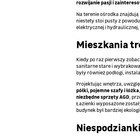
rozwijanie pasji i zaintere
Na terenie ośrodka znajdują 
niestety stoi pusty z powod
elektrycznej i hydraulicznej,
Mieszkania t
Kiedy po raz pierwszy zobac
sanitarne stare i wybrakow
były również podłogi, instal
Projektując wnętrza, uwzglę
półki, pojemne szafy i łóżka
niezbędne sprzęty AGD
, pr
Łazienki wyposażone zosta
budynek był bardziej ekolo
Niespodziank