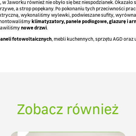
 w Jaworku również nie obyło się bez niespodzianek. Okazało s
 krzywe, a strop popękany. Po pokonaniu tych przeciwności prac
ektryczną, wykonaliśmy wylewki, podwieszane sufity, wyrówna
zamontowaliśmy
klimatyzatory, panele podłogowe, glazurę i ar
tawiliśmy
nowe drzwi
.
aneli fotowoltaicznych
, mebli kuchennych, sprzętu AGD oraz 
!
Zobacz również