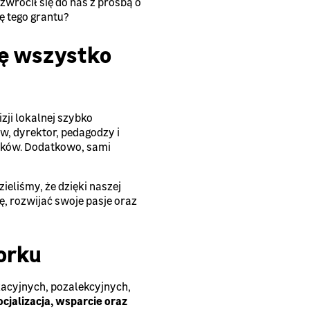
zwrócił się do nas z prośbą o
 tego grantu?
ię wszystko
izji lokalnej szybko
w, dyrektor, pedagodzy i
nków. Dodatkowo, sami
ieliśmy, że dzięki naszej
ę, rozwijać swoje pasje oraz
orku
kacyjnych, pozalekcyjnych,
ocjalizacja, wsparcie oraz