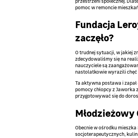
przestrzeni społecznej. Dla
pomoc w remoncie mieszkań 
Fundacja Lero
zaczęło?
O trudnej sytuacji, w jakiej 
zdecydowaliśmy się na reali
nauczyciele są zaangażowan
nastolatkowie wyrazili chę
Ta aktywna postawa i zapał d
pomocy chłopcy z Jaworka 
przygotowywać się do dorosł
Młodzieżowy
Obecnie w ośrodku mieszka 5
socjoterapeutycznych, kuli