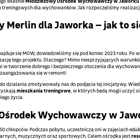
tego właśnie
Młodzieżowy Ośrodek Wychowawczy w Jaworku
treningowych dla wychowanków. Jak rozpoczęliśmy realizację
y Merlin dla Jaworka – jak to s
znajduje się MOW, dowiedzieliśmy się pod koniec 2023 roku. Po w
zację tego projektu. Dlaczego? Mimo niesprzyjających warunkó
i w tworzenie dobrego i bezpiecznego otoczenia dla wychowa
ć zaangażowania się w remont!
o działania zmotywowały nas do podjęcia tej inicjatywy. Wiedz
zyskają
mieszkania treningowe
, w których będą mogli uczyć si
ego życia.
 Ośrodek Wychowawczy w Jaw
0 chłopców. Podczas pobytu, uczestniczą oni w zajęciach edu
narnych, muzycznych oraz sportowych. Celem ośrodka jest
res