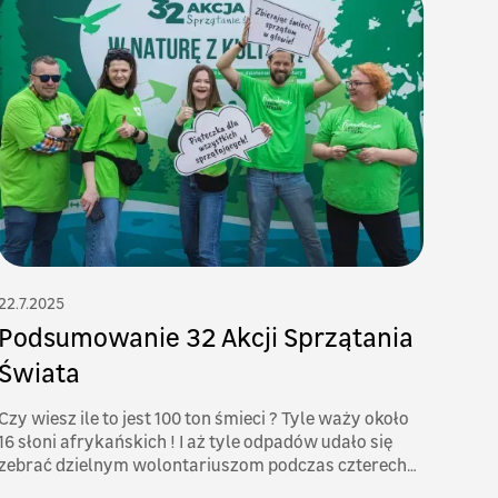
22.7.2025
Podsumowanie 32 Akcji Sprzątania
Świata
Czy wiesz ile to jest 100 ton śmieci ? Tyle waży około
16 słoni afrykańskich ! I aż tyle odpadów udało się
zebrać dzielnym wolontariuszom podczas czterech
edycji kampanii Zostań Bohaterem NASZEJ ZIEMI.